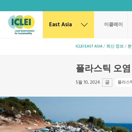
East Asia
이클레이
East Asia Secretariat
ICLEI EAST ASIA
최신 정보
분
Korea Office
Japan Office
플라스틱 오염
Beijing Office
Kaohsiung Capacity Center
World Secretariat
글
5월 10, 2024
플라스
Africa Secretariat
European Secretariat
Canada Office
USA Office
Mexico, Central America & the Caribbean
Secretariat