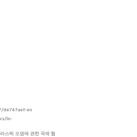
87/de747aef-en
s/in-
기와 플라스틱 오염에 관한 국제 협