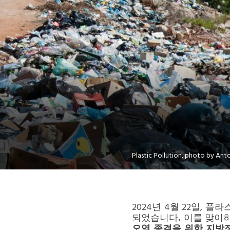
Oceania Secretariat
South America Secretariat
South Asia Secretariat
Southeast Asia Secretariat
Plastic Pollution, photo by Ant
2024년 4월 22일, 
되었습니다
.
이를 맞이
오염 종결을 위한 지방