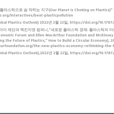
 플라스틱으로 숨 막히는 지구(Our Planet Is Choking on Plastic
org/interactives/beat-plasticpollution
Plastics Outlook) 2022년 2월 22일, https://doi.org/10.1787
맥아더 재단과 맥킨지앤 컴퍼니,”새로운 플라스틱 경제: 플라스틱의 미
ic Forum and Ellen MacArthur Foundation and McKinsey 
ng the Future of Plastics,” How to Build a Circular Economy), 2
urfoundation.org/the-new-plastics-economy-rethinking-the-fu
Plastics Outlook),2022년 2월 22일, https://doi.org/10.1787