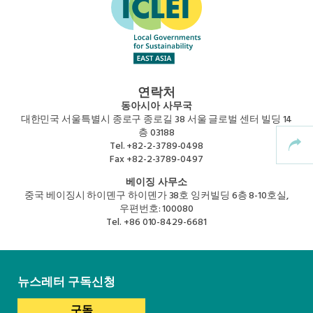
Africa Secretariat
European Secretariat
연락처
Canada Office
동아시아 사무국
대한민국 서울특별시 종로구 종로길 38 서울 글로벌 센터 빌딩 14
층 03188
USA Office
Tel.
+82-2-3789-0498
Fax
+82-2-3789-0497
베이징 사무소
Mexico, Central America & the Caribbean
중국 베이징시 하이뎬구 하이뎬가 38호 잉커빌딩 6층 8-10호실,
Secretariat
우편번호: 100080
Tel.
+86 010-8429-6681
Oceania Secretariat
South America Secretariat
뉴스레터 구독신청
구독