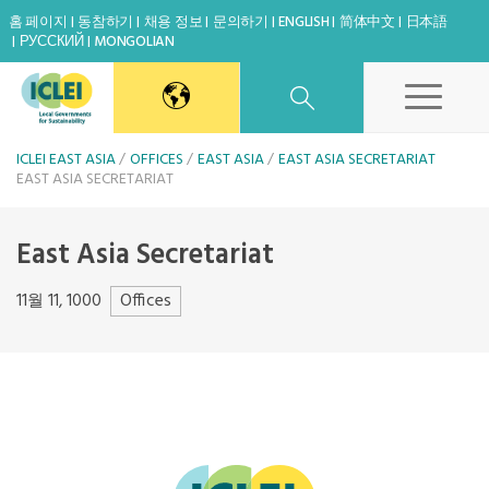
홈 페이지
동참하기
채용 정보
문의하기
ENGLISH
简体中文
日本語
РУССКИЙ
MONGOLIAN
East Asia Secretariat
ICLEI EAST ASIA
OFFICES
EAST ASIA
EAST ASIA SECRETARIAT
EAST ASIA SECRETARIAT
Korea Office
East Asia Secretariat
Japan Office
Offices
11월 11, 1000
Share
Beijing Office
Kaohsiung Capacity Center
World Secretariat