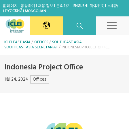
홈 페이지
동참하기
채용 정보
문의하기
ENGLISH
简体中文
日本語
РУССКИЙ
MONGOLIAN
East Asia Secretariat
ICLEI EAST ASIA
OFFICES
SOUTHEAST ASIA
SOUTHEAST ASIA SECRETARIAT
INDONESIA PROJECT OFFICE
Korea Office
Indonesia Project Office
Japan Office
Offices
1월 24, 2024
Share
Beijing Office
Kaohsiung Capacity Center
World Secretariat