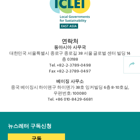
Africa Secretariat
European Secretariat
연락처
Canada Office
동아시아 사무국
대한민국 서울특별시 종로구 종로길 38 서울 글로벌 센터 빌딩 14
층 03188
USA Office
Tel.
+82-2-3789-0498
Fax
+82-2-3789-0497
베이징 사무소
Mexico, Central America & the Caribbean
중국 베이징시 하이뎬구 하이뎬가 38호 잉커빌딩 6층 8-10호실,
Secretariat
우편번호: 100080
Tel.
+86 010-8429-6681
Oceania Secretariat
South America Secretariat
뉴스레터 구독신청
구독