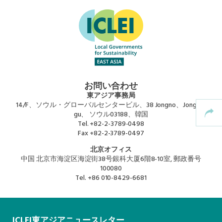
Africa Secretariat
European Secretariat
Canada Office
お問い合わせ
東アジア事務局
USA Office
14/F、ソウル・グローバルセンタービル、38 Jongno、Jongno-
gu、 ソウル03188、韓国
Tel.
+82-2-3789-0498
Mexico, Central America & the Caribbean
Fax
+82-2-3789-0497
Secretariat
北京オフィス
中国 北京市海淀区海淀街38号銀科大厦6階8-10室, 郵政番号
100080
Oceania Secretariat
Tel.
+86 010-8429-6681
South America Secretariat
ICLEI東アジアニュースレター