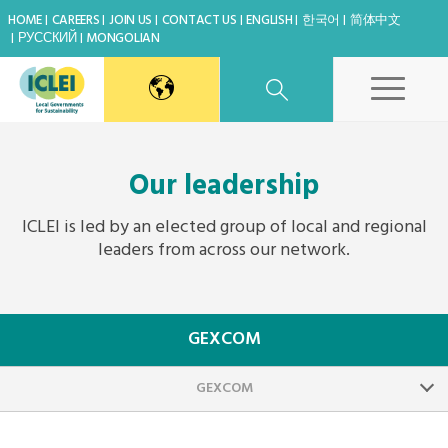
HOME
CAREERS
JOIN US
CONTACT US
ENGLISH
한국어
简体中文
РУССКИЙ
MONGOLIAN
East Asia Secretariat
Our leadership
Korea Office
ICLEI is led by an elected group of local and regional
leaders from across our network.
Japan Office
Beijing Office
GEXCOM
Kaohsiung Capacity Center
GEXCOM
World Secretariat