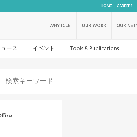
HOME
CAREERS
WHY ICLEI
OUR WORK
OUR NE
ニュース
イベント
Tools & Publications
ffice