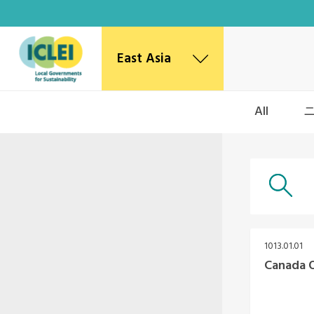
East Asia
East Asia Secretariat
All
Korea Office
Japan Office
Beijing Office
Kaohsiung Capacity Center
World Secretariat
Africa Secretariat
European Secretariat
1013.01.01
Canada Office
Canada O
USA Office
Mexico, Central America & the Caribbean
Secretariat