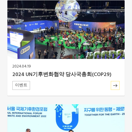
Africa Secretariat
European Secretariat
Canada Office
USA Office
2024.04.19
Mexico, Central America & the Caribbean
2024 UN기후변화협약 당사국총회(COP29)
Secretariat
이벤트
Oceania Secretariat
South America Secretariat
South Asia Secretariat