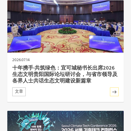
非洲秘书处
欧洲秘书处
加拿大办公室
美国办公室
2026.07.14
十年携手·共筑绿色：宜可城秘书长出席2026
墨西哥、中美洲和加勒比海区秘书处
生态文明贵阳国际论坛研讨会，与省市领导及
各界人士共话生态文明建设新篇章
大洋洲秘书处
文章
南美洲秘书处
南亚秘书处