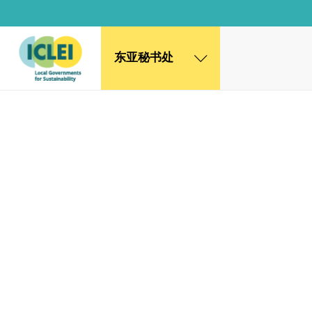
东亚秘书处
东亚秘书处
韩国办公室
日本办公室
北京代表处
高雄能力建设中心
全球秘书处
非洲秘书处
欧洲秘书处
加拿大办公室
美国办公室
墨西哥、中美洲和加勒比海区秘书处
大洋洲秘书处