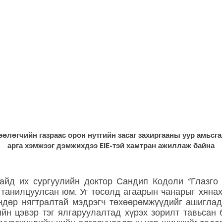
өлөгчийн газраас орон нутгийн засаг захиргааны уур амьсг
арга хэмжээг дэмжихдээ EIE-тэй хамтран ажиллаж байна
айд их сургуулийн доктор Сандип Кодоли “Глазго
 танилцуулсан юм. Уг төсөлд агаарын чанарыг хяна
ндөр нягтралтай мэдрэгч төхөөрөмжүүдийг ашиглада
ийн цэвэр тэг ялгаруулалтад хүрэх зорилт тавьсан 