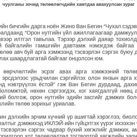
чуулганы зочид төлөөлөгчдийн хамтдаа авахуулсан зураг
йн бичгийн дарга ноён Жино Ван Бегин “Чухал сэдэв 
ралдаанд “Орон нутгийн үйл ажиллагаагаар дамжуул
двээр илтгэл тавьлаа. Тэрээр дэлхий даяар тохиол
й байгалийн гамшгийн давтамж нэмэгдэж байгаа
төлөө авч буй арга хэмжээнд тэсвэрлэн сэргэх буюу 
улах шаардлагатай байгааг онцолсон юм.
 өөрчлөлтийн эсрэг авах арга хэмжээний төлөв
 эрсдэлээс урьдчилан сэргийлэх олон янзын арга х
д нэвтрүүлэх ёстой” гэж Ван Бегин дурдаад, дах
оломжтой, нөхөн сэргээгдэх, хог хаягдалгүй нөөц
ий болгож, орон нутгийн эдийн засгийг дэмжих бол
жлийн төлөө зорихыг уриалав.
ин дэлхийн эрчим хүчний үр ашигтай хэрэглээ, биол
алтыг дэмжихэд ИКЛЭЙ-ийн гүйцэтгэх үүрэг ихээхэн 
 тэсвэрлэн сэргэх чадвар бүхий хөгжлийг дэмжих, 
зорилгоор хот төлөвлөлтөд тогтвортой хөгжлийн зарч