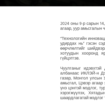
2024 оны 9-р сарын 14
агаар, уур амьсгалын 
“Технологийн инновац
удирдах нь” гэсэн сэ
өөрчлөлтийг шийдвэр
хотуудын хооронд я
гүйцэтгэв.
Чуулганыг идэвхтэй
албанаас ИКЛЭЙ-н Дэ
газар, Монгол улсын 
амьсгал, Цэвэр агаар
үнэ цэнтэй мэдлэг, т
хэрэгжүүлэх, Хятад
шаардлагатай мэдлэг 