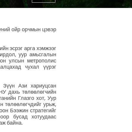
үүний ойр орчмын цэвэр
йн эсрэг арга хэмжээг
хирдол, уур амьсгалын
лон улсын метрополис
алцахад чухал үүрэг
 Зүүн Ази хариуцсан
НУ дахь төлөөлөгчийн
анийн Глазго хот, Уур
н төлөөлөгчдийг урьж,
оон Бээжин стратегийг
оор бусад хотуудаас
аж байна.