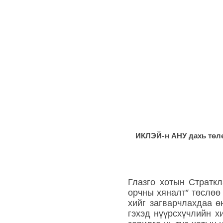
ИКЛЭЙ-н АНУ дахь төлө
Глазго хотын Страткл
орчны хяналт” төслөө
хийг загварчлахдаа ө
гэхэд нүүрсхүчлийн х