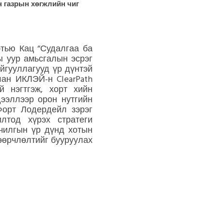
 газрын хөгжлийн чиг
тью Кац “Судалгаа ба
ы уур амьсгалын эсрэг
йгууллагууд үр дүнтэй
ан ИКЛЭЙ-н ClearPath
ой нэгтгэж, хорт хийн
ээллээр орон нутгийн
Форт Лодердейл зэрэг
лтод хүрэх стратеги
ачилгын үр дүнд хотын
өөрчлөлтийг бууруулах