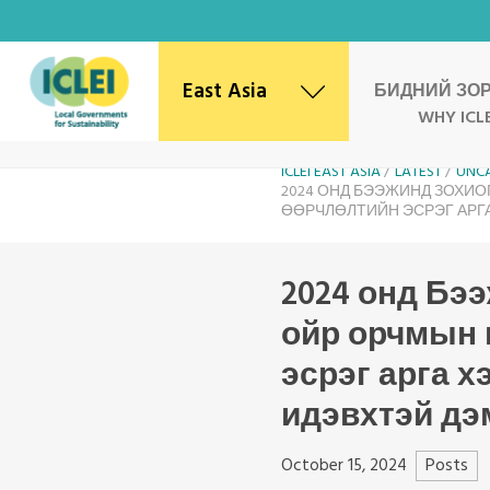
East Asia
БИДНИЙ ЗО
WHY ICLE
ICLEI EAST ASIA
LATEST
UNC
East Asia Secretariat
2024 ОНД БЭЭЖИНД ЗОХИО
ӨӨРЧЛӨЛТИЙН ЭСРЭГ АРГ
Korea Office
Japan Office
Beijing Office
2024 онд Бэ
Kaohsiung Capacity Center
ойр орчмын 
World Secretariat
Africa Secretariat
эсрэг арга 
European Secretariat
идэвхтэй дэ
Canada Office
USA Office
Posts
October 15, 2024
Mexico, Central America & the Caribbean
Secretariat