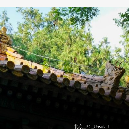
Oceania Secretariat
South America Secretariat
South Asia Secretariat
Southeast Asia Secretariat
Brussels Office
South Asia
北京_PC_Unsplash