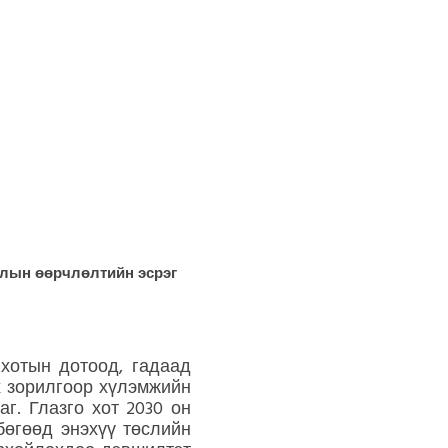
алын өөрчлөлтийн эсрэг
 хотын дотоод, гадаад
х зорилгоор хүлэмжийн
г. Глазго хот 2030 он
бөгөөд энэхүү төслийн