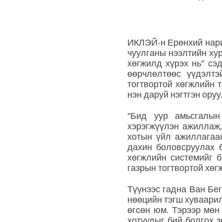
ИКЛЭЙ-н Ерөнхий нари
чуулганы нээлтийн ху
хөгжилд хүрэх нь” сэ
өөрчлөлтөөс үүдэлтэ
тогтвортой хөгжлийн 
нэн даруй нэгтгэн ору
“Бид уур амьсгалын
хэрэгжүүлэн ажиллаж,
хотын үйл ажиллагаан
дахин боловсруулах б
хөгжлийн системийг б
газрын тогтвортой хөг
Түүнээс гадна Ван Бег
нөөцийн тэгш хуваарил
өгсөн юм. Тэрээр мөн
хотуудыг бий болгох 