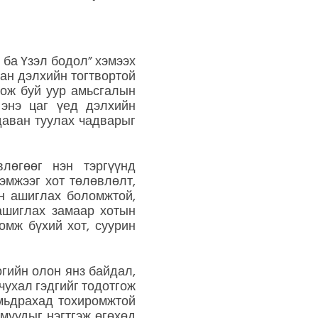
ба Үзэл бодол” хэмээх
ан дэлхийн тогтвортой
дож буй уур амьсгалын
 энэ цаг үед дэлхийн
даван туулах чадварыг
лөгөөг нэн тэргүүнд
эмжээг хот төлөвлөлт,
ин ашиглах боломжтой,
 ашиглах замаар хотын
омж бүхий хот, суурин
огийн олон янз байдал,
чухал гэдгийг тодотгож
амьдрахад тохиромжтой
муудыг нэгтгэж өгөхөд