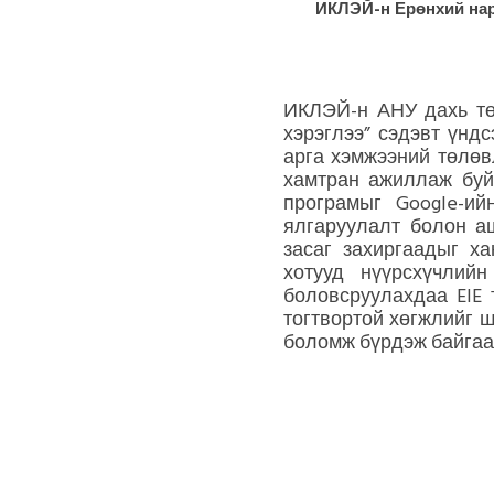
ИКЛЭЙ-н Ерөнхий нар
ИКЛЭЙ-н АНУ дахь тө
хэрэглээ” сэдэвт үнд
арга хэмжээний төлөв
хамтран ажиллаж буй
програмыг Google-ийн
ялгаруулалт болон а
засаг захиргаадыг х
хотууд нүүрсхүчлий
боловсруулахдаа EIE 
тогтвортой хөгжлийг 
боломж бүрдэж байгаа