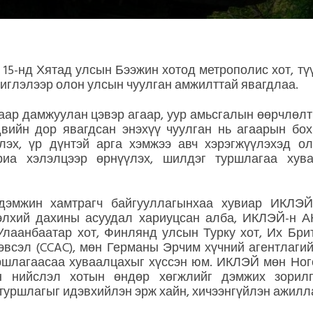
, 15-нд Хятад улсын Бээжин хотод метрополис хот, т
чиглэлээр олон улсын чуулган амжилттай явагдлаа.
аар дамжуулан цэвэр агаар, уур амьсгалын өөрчлөлти
двийн дор явагдсан энэхүү чуулган нь агаарын бо
лэх, үр дүнтэй арга хэмжээ авч хэрэгжүүлэхэд о
риа хэлэлцээр өрнүүлэх, шилдэг туршлагаа хува
 дэмжин хамтрагч байгууллагынхаа хувиар ИКЛЭЙ
лхий дахины асуудал хариуцсан алба, ИКЛЭЙ-н А
Улаанбаатар хот, Финлянд улсын Турку хот, Их Брит
 эвсэл (CCAC), мөн Германы Эрчим хүчний агентлагий
уршлагаасаа хуваалцахыг хүссэн юм. ИКЛЭЙ мөн Ног
ын нийслэл хотын өндөр хөгжлийг дэмжих зорилг
туршлагыг идэвхийлэн эрж хайн, хичээнгүйлэн ажилл