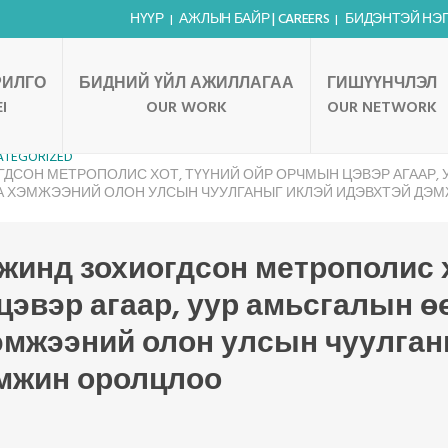
НҮҮР
АЖЛЫН БАЙР | CAREERS
БИДЭНТЭЙ НЭГДЭ
РИЛГО
БИДНИЙ ҮЙЛ АЖИЛЛАГАА
ГИШҮҮНЧЛЭЛ
I
OUR WORK
OUR NETWORK
ATEGORIZED
ГДСОН МЕТРОПОЛИС ХОТ, ТҮҮНИЙ ОЙР ОРЧМЫН ЦЭВЭР АГААР,
А ХЭМЖЭЭНИЙ ОЛОН УЛСЫН ЧУУЛГАНЫГ ИКЛЭЙ ИДЭВХТЭЙ ДЭ
эжинд зохиогдсон метрополис х
цэвэр агаар, уур амьсгалын 
хэмжээний олон улсын чуулга
мжин оролцлоо