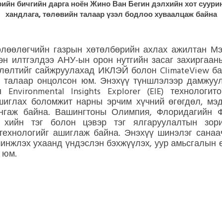
ийн бичгийн дарга ноён Жино Ван Бегин дэлхийн хот суурин
хандлага, төлөвийн талаар үзэл бодлоо хуваалцаж байна
лөөлөгчийн газрын хөтөлбөрийн ахлах ажилтан Мэ
сэн илтгэлдээ АНУ-ын орон нутгийн засаг захиргаан
лөлтийг сайжруулахад ИКЛЭЙ болон ClimateView ба
 талаар онцолсон юм. Энэхүү түншлэлээр дамжуул
 Environmental Insights Explorer (EIE) технологит
шиглах боломжит нарны эрчим хүчний өгөгдөл, мэд
ангаж байна. Вашингтоны Олимпия, Флоридагийн 
н хийн тэг болон цэвэр тэг ялгаруулалтын зори
технологийг ашиглаж байна. Энэхүү шинэлэг сана
шинжлэх ухаанд үндэслэн бэхжүүлэх, уур амьсгалын 
 юм.