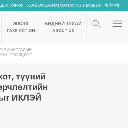
Х | JOIN US
ХОЛБОО БАРИХ | CONTACT US
ENGLISH
简体中文
ЭЛСЭХ
БИДНИЙ ТУХАЙ
TAKE ACTION
ABOUT US
 УУР АМЬСГАЛЫН
МЖИН ОРОЛЦЛОО
от, түүний
өөрчлөлтийн
ныг ИКЛЭЙ