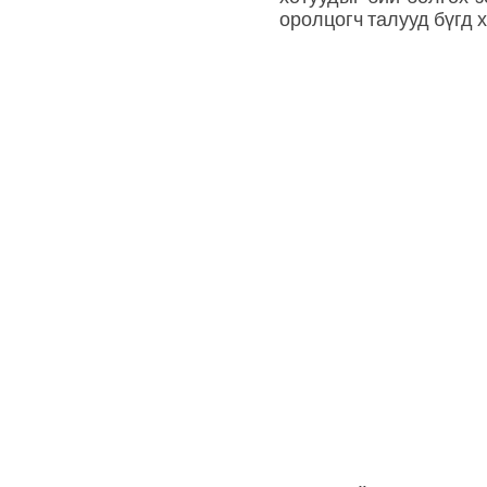
оролцогч талууд бүгд