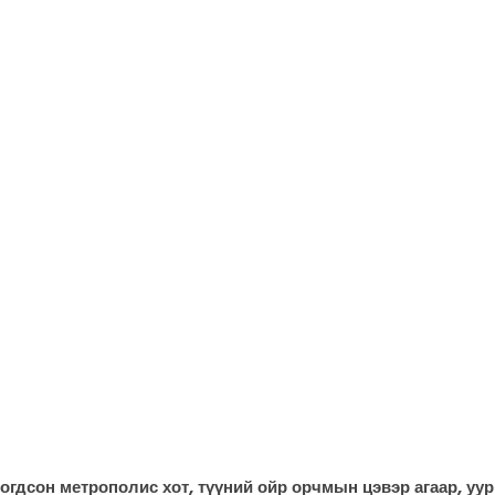
огдсон метрополис хот, түүний ойр орчмын цэвэр агаар, уу