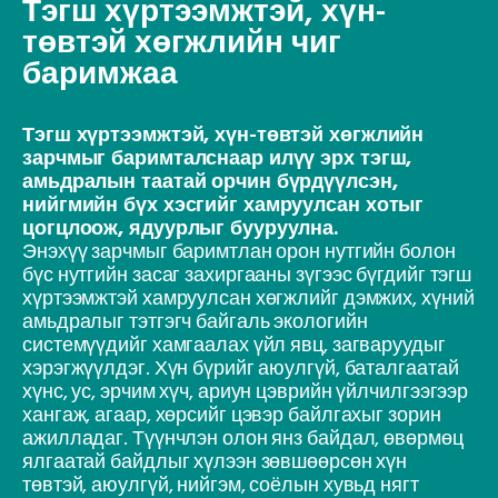
Тэгш хүртээмжтэй, хүн-
төвтэй хөгжлийн чиг
баримжаа
Тэгш хүртээмжтэй, хүн-төвтэй хөгжлийн
зарчмыг баримталснаар илүү эрх тэгш,
амьдралын таатай орчин бүрдүүлсэн,
нийгмийн бүх хэсгийг хамруулсан хотыг
цогцлоож, ядуурлыг бууруулна.
Энэхүү зарчмыг баримтлан орон нутгийн болон
бүс нутгийн засаг захиргааны зүгээс бүгдийг тэгш
хүртээмжтэй хамруулсан хөгжлийг дэмжих, хүний
амьдралыг тэтгэгч байгаль экологийн
системүүдийг хамгаалах үйл явц, загваруудыг
хэрэгжүүлдэг. Хүн бүрийг аюулгүй, баталгаатай
хүнс, ус, эрчим хүч, ариун цэврийн үйлчилгээгээр
хангаж, агаар, хөрсийг цэвэр байлгахыг зорин
ажилладаг. Түүнчлэн олон янз байдал, өвөрмөц
ялгаатай байдлыг хүлээн зөвшөөрсөн хүн
төвтэй, аюулгүй, нийгэм, соёлын хувьд нягт