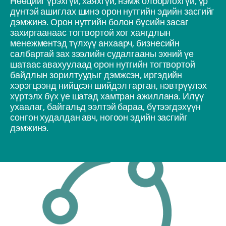
Нөөцийг үрэхгүй, хаяхгүй, нэмж олборлохгүй, үр
дүнтэй ашиглах шинэ орон нутгийн эдийн засгийг
дэмжинэ. Орон нутгийн болон бүсийн засаг
захиргаанаас тогтвортой хог хаягдлын
менежментэд түлхүү анхаарч, бизнесийн
салбартай зах зээлийн судалгааны эхний үе
шатаас авахуулаад орон нутгийн тогтвортой
байдлын зорилтуудыг дэмжсэн, иргэдийн
хэрэгцээнд нийцсэн шийдэл гарган, нэвтрүүлэх
хүртэлх бүх үе шатад хамтран ажиллана. Илүү
ухаалаг, байгальд ээлтэй бараа, бүтээгдэхүүн
сонгон худалдан авч, ногоон эдийн засгийг
дэмжинэ.