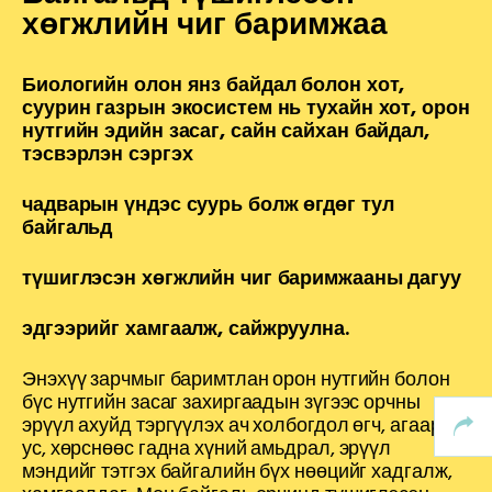
хөгжлийн чиг баримжаа
Биологийн олон янз байдал болон хот,
суурин газрын экосистем нь тухайн хот, орон
нутгийн эдийн засаг, сайн сайхан байдал,
тэсвэрлэн сэргэх
чадварын үндэс суурь болж өгдөг тул
байгальд
түшиглэсэн хөгжлийн чиг баримжааны дагуу
эдгээрийг хамгаалж, сайжруулна.
Энэхүү зарчмыг баримтлан орон нутгийн болон
бүс нутгийн засаг захиргаадын зүгээс орчны
эрүүл ахуйд тэргүүлэх ач холбогдол өгч, агаар,
ус, хөрснөөс гадна хүний амьдрал, эрүүл
мэндийг тэтгэх байгалийн бүх нөөцийг хадгалж,