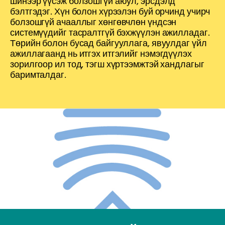
шинээр үүсэж болзошгүй аюул, эрсдэлд
бэлтгэдэг. Хүн болон хүрээлэн буй орчинд учирч
болзошгүй ачааллыг хөнгөвчлөн үндсэн
системүүдийг тасралтгүй бэхжүүлэн ажилладаг.
Төрийн болон бусад байгууллага, явуулдаг үйл
ажиллагаанд нь итгэх итгэлийг нэмэгдүүлэх
зорилгоор ил тод, тэгш хүртээмжтэй хандлагыг
баримталдаг.