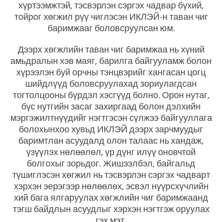
хүртээмжтэй, тэсвэрлэн сэргэх чадвар бүхий,
тойрог хөгжил рүү чиглэсэн ИКЛЭЙ-н таван чиг
баримжааг боловсруулсан юм.
Дээрх хөгжлийн таван чиг баримжаа нь хүний
амьдралын хэв маяг, барилга байгууламж болон
хүрээлэн буй орчны тэнцвэрийг хангасан цогц
шийдлүүд боловсруулахад зориулагдсан
тогтолцооны бүрдэл хэсгүүд болно. Орон нутаг,
бүс нутгийн засаг захиргаад болон дэлхийн
мэргэжилтнүүдийг нэгтгэсэн сүлжээ байгууллага
болохынхоо хувьд ИКЛЭЙ дээрх зарчмуудыг
баримтлан асуудалд олон талаас нь хандаж,
үзүүлэх нөлөөлөл, үр дүнг илүү оновчтой
болгохыг зорьдог. Жишээлбэл, байгальд
түшиглэсэн хөгжил нь тэсвэрлэн сэргэх чадварт
хэрхэн эерэгээр нөлөөлөх, эсвэл нүүрсхүчлийн
хий бага ялгаруулах хөгжлийн чиг баримжаанд
тэгш байдлын асуудлыг хэрхэн нэгтгэж оруулах
гэх мэт.