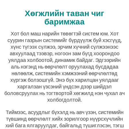
Хөгжлийн таван чиг
баримжаа
Хот бол маш нарийн төвөгтэй систем юм. Хот
суурин газрын системийг бүрдүүлж буй хэсгүүд,
хүнс түгээх сүлжээ, эрчим хүчний сүлжээнээс
авхуулаад тээвэр, ногоон зам бүгд хоорондоо
уялдаа холбоотой, динамик байдаг. Эдгээрийн
аль нэгэнд нь өөрчлөлт оруулахад бусдадаа
нөлөөлж, системийн хэмжээний өөрчлөлтөд
хүргэж болзошгүй. Энэ бүх харилцан уялдааг
харгалзан үзсэний үндсэн дээр шийдэл
боловсруулах нь тогтвортой хөгжилд нэн чухал ач
холбогдолтой.
Тиймээс, асуудлыг бүхэлд нь авч үзэн, системийн
түвшинд өөрчлөлт хийх зорилгоор нүүрсхүчлийн
хий бага ялгаруулдаг, байгальд түшиглэсэн, тэгш