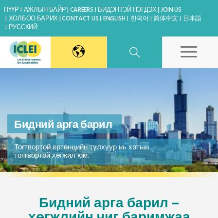
НҮҮР
АЖЛЫН БАЙР | CAREERS
БИДЭНТЭЙ НЭГДЭХ | JOIN US
ХОЛБОО БАРИХ | CONTACT US
ENGLISH
한국어
简体中文
日本語
РУССКИЙ
East Asia Secretariat
Korea Office
Бидний арга барил
Japan Office
Тогтвортой ертөнцийн түлхүүр нь хотын
тогтвортой хөгжил юм.
Beijing Office
Kaohsiung Capacity Center
Бидний арга барил –
хөгжлийн чиг баримжаа