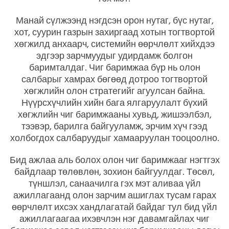
Манай сүлжээнд нэгдсэн орон нутаг, бүс нутаг,
хот, суурин газрын захиргаад хотын тогтвортой
хөгжилд анхаарч, системийн өөрчлөлт хийхдээ
эдгээр зарчмуудыг удирдамж болгон
баримталдаг. Чиг баримжаа бүр нь олон
салбарыг хамрах бөгөөд дотроо тогтвортой
хөгжлийн олон стратегийг агуулсан байна.
Нүүрсхүчлийн хийн бага ялгаруулалт бүхий
хөгжлийн чиг баримжааны хувьд, жишээлбэл,
тээвэр, барилга байгууламж, эрчим хүч гээд
холбогдох салбаруудыг хамааруулан тооцоолно.
Бид ажлаа аль болох олон чиг баримжааг нэгтгэх
байдлаар төлөвлөн, зохион байгуулдаг. Төсөл,
түншлэл, санаачилга гэх мэт аливаа үйл
ажиллагаанд олон зарчим ашиглах тусам гарах
өөрчлөлт ихсэх хандлагатай байдаг тул бид үйл
ажиллагаагаа ихэвчлэн нэг давамгайлах чиг