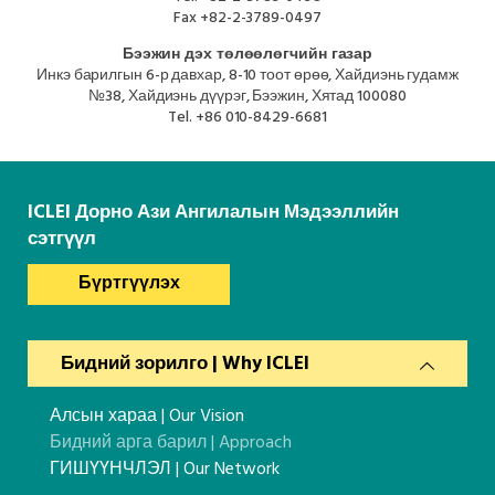
Fax
+82-2-3789-0497
Бээжин дэх төлөөлөгчийн газар
Инкэ барилгын 6-р давхар, 8-10 тоот өрөө, Хайдиэнь гудамж
№38, Хайдиэнь дүүрэг, Бээжин, Хятад 100080
Tel.
+86 010-8429-6681
ICLEI Дорно Ази Ангилалын Мэдээллийн
сэтгүүл
Бүртгүүлэх
Бидний зорилго | Why ICLEI
Алсын хараа | Our Vision
Бидний арга барил | Approach
ГИШҮҮНЧЛЭЛ | Our Network