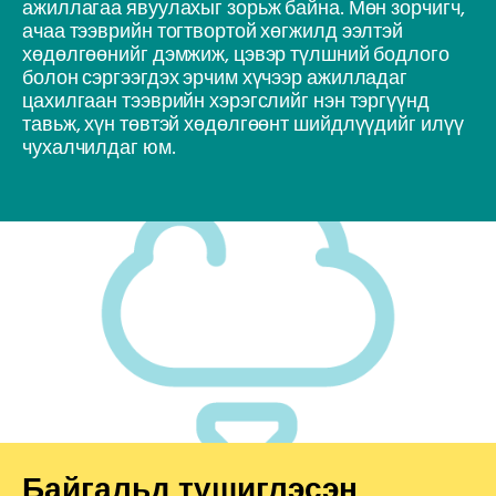
ажиллагаа явуулахыг зорьж байна. Мөн зорчигч,
ачаа тээврийн тогтвортой хөгжилд ээлтэй
хөдөлгөөнийг дэмжиж, цэвэр түлшний бодлого
болон сэргээгдэх эрчим хүчээр ажилладаг
цахилгаан тээврийн хэрэгслийг нэн тэргүүнд
тавьж, хүн төвтэй хөдөлгөөнт шийдлүүдийг илүү
чухалчилдаг юм.
Байгальд түшиглэсэн