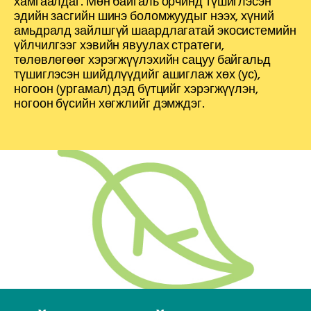
хамгаалдаг. Мөн байгаль орчинд түшиглэсэн
эдийн засгийн шинэ боломжуудыг нээх, хүний
амьдралд зайлшгүй шаардлагатай экосистемийн
үйлчилгээг хэвийн явуулах стратеги,
төлөвлөгөөг хэрэгжүүлэхийн сацуу байгальд
түшиглэсэн шийдлүүдийг ашиглаж хөх (ус),
ногоон (ургамал) дэд бүтцийг хэрэгжүүлэн,
ногоон бүсийн хөгжлийг дэмждэг.