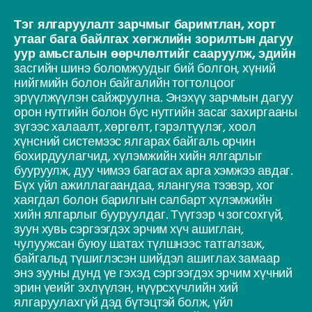
Тэг ялгаруулалт зарчмыг баримтлан, хорт
утааг бага байлгах хөгжлийн зорилтын дагуу
уур амьсгалын өөрчлөлтийг сааруулж, эдийн
засгийн шинэ боломжуудыг бий болгон, хүний
нийгмийн болон байгалийн тогтолцоог
эрүүлжүүлэн сайжруулна. Энэхүү зарчмын дагуу
орон нутгийн болон бүс нутгийн засаг захиргааны
зүгээс халаалт, хөргөлт, гэрэлтүүлэг, хоол
хүнсний системээс ялгарах байгаль орчин
бохирдуулагчид, хүлэмжийн хийн ялгарлыг
бууруулж, дуу чимээ багасгах арга хэмжээ авдаг.
Бүх үйл ажиллагаандаа, ялангуяа тээвэр, хог
хаягдал болон барилгын салбарт хүлэмжийн
хийн ялгарлыг бууруулдаг. Түүгээр ч зогсохгүй,
зуун хувь сэргээгдэх эрчим хүч ашиглан,
чулуужсан буюу шатах түлшнээс татгалзаж,
байгальд түшиглэсэн шийдэл ашиглах замаар
энэ зууны дунд үе гэхэд сэргээгдэх эрчим хүчний
эрин үеийг эхлүүлэн, нүүрсхүчлийн хий
ялгаруулахгүй дэд бүтэцтэй болж, үйл