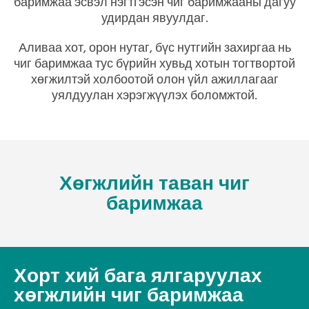
баримжаа эсвэл нэгтгэсэн чиг баримжааны дагуу
удирдан явуулдаг.
Аливаа хот, орон нутаг, бүс нутгийн захиргаа нь
чиг баримжаа тус бүрийн хувьд хотын тогтвортой
хөгжилтэй холбоотой олон үйл ажиллагааг
уялдуулан хэрэгжүүлэх боломжтой.
Хөгжлийн таван чиг
баримжаа
Хорт хий бага ялгаруулах
хөгжлийн чиг баримжаа