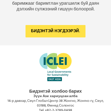
баримжааг баримтлан урагшилж буй даян
дэлхийн сүлжээний гишүүн болоорой.
БИДЭНТЭЙ НЭГДЭЭРЭЙ.
Бидэнтэй холбоо барих
Зүүн Ази хариуцсан алба
14-р давхар, Сөүл Глобал Центр 38 Жонгно, Жонгно-гү, Сөүл,
03188, Өмнөд Солонгос
Tel.
+82-2-3789-0498