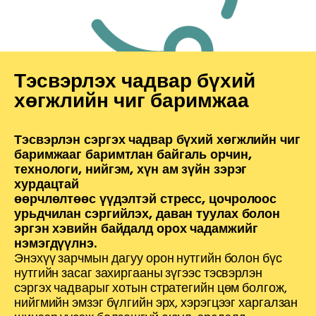
Тэсвэрлэх чадвар бүхий
хөгжлийн чиг баримжаа
Тэсвэрлэн сэргэх чадвар бүхий хөгжлийн чиг
баримжааг баримтлан байгаль орчин,
технологи, нийгэм, хүн ам зүйн зэрэг
хурдацтай
өөрчлөлтөөс үүдэлтэй стресс, цочролоос
урьдчилан сэргийлэх, даван туулах болон
эргэн хэвийн байдалд орох чадамжийг
нэмэгдүүлнэ.
Энэхүү зарчмын дагуу орон нутгийн болон бүс
нутгийн засаг захиргааны зүгээс тэсвэрлэн
сэргэх чадварыг хотын стратегийн цөм болгож,
нийгмийн эмзэг бүлгийн эрх, хэрэгцээг харгалзан