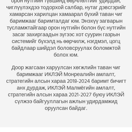
орон нутгийн түвшинд өөрчлөлтийг удирдан,
чиглүүлэхдээ тодорхой салбар, нутаг дэвсгэрийг
South Asia Secretariat
хамарсан харилцан хамаарал бүхий таван чиг
баримжааг баримталдаг юм. Энэхүү загварын
Southeast Asia Secretariat
тусламжтайгаар орон нутгийн болон бүс нутгийн
засаг захиргаадын зүгээс хот суурин газрын
системийг бүхэлд нь өөрчилж, нэгдмэл, цогц
Brussels Office
байдлаар шийдэл боловсруулах боломжтой
болох юм.
South Asia
Доор жагсаан харуулсан хөгжлийн таван чиг
баримжааг ИКЛЭЙ Монреалийн амлалт,
стратегийн алсын хараа 2018-2024 баримт бичигт
анх дурдаж, ИКЛЭЙ Малмёгийн амлалт,
стратегийн алсын хараа 2021-2027 буюу ИКЛЭЙ
сүлжээ байгууллагын ажлын удирдамжид
оруулсан байдаг.