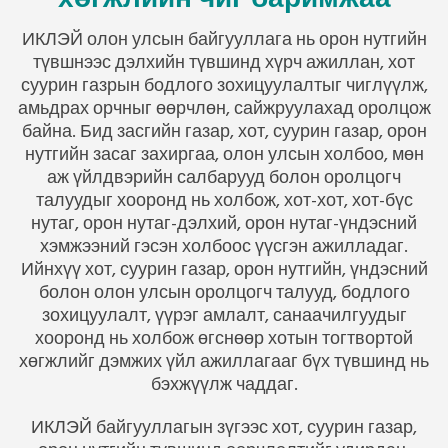
World Secretariat
ИКЛЭЙ олон улсын байгууллага нь орон нутгийн
Africa Secretariat
түвшнээс дэлхийн түвшинд хүрч ажиллан, хот
суурин газрын бодлого зохицуулалтыг чиглүүлж,
амьдрах орчныг өөрчлөн, сайжруулахад оролцож
European Secretariat
байна. Бид засгийн газар, хот, суурин газар, орон
нутгийн засаг захиргаа, олон улсын холбоо, мөн
Canada Office
аж үйлдвэрийн салбарууд болон оролцогч
талуудыг хооронд нь холбож, хот-хот, хот-бүс
нутаг, орон нутаг-дэлхий, орон нутаг-үндэсний
USA Office
хэмжээний гэсэн холбоос үүсгэн ажилладаг.
Ийнхүү хот, суурин газар, орон нутгийн, үндэсний
Mexico, Central America & the Caribbean
болон олон улсын оролцогч талууд, бодлого
Secretariat
зохицуулалт, үүрэг амлалт, санаачилгуудыг
хооронд нь холбож өгснөөр хотын тогтвортой
хөгжлийг дэмжих үйл ажиллагааг бүх түвшинд нь
Oceania Secretariat
бэхжүүлж чаддаг.
South America Secretariat
ИКЛЭЙ байгууллагын зүгээс хот, суурин газар,