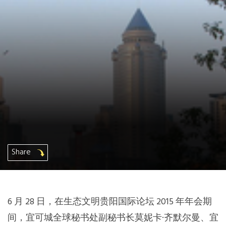
非洲秘书处
欧洲秘书处
加拿大办公室
美国办公室
墨西哥、中美洲和加勒比海区秘书处
Share
大洋洲秘书处
南美洲秘书处
6 月 28 日，在生态文明贵阳国际论坛 2015 年年会期
南亚秘书处
间，宜可城全球秘书处副秘书长莫妮卡·齐默尔曼、宜