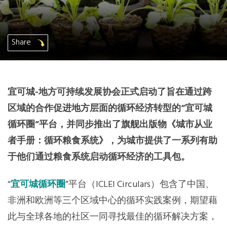
非洲秘书处
欧洲秘书处
Share
加拿大办公室
宜可城-地方可持续发展协会正式启动了旨在通过跨
美国办公室
区域的合作促进地方层面的循环经济转型的“宜可城
循环圈”平台，并同步推出了旗舰出版物《城市从业
墨西哥、中美洲和加勒比海区秘书处
者手册：循环粮食系统》，为城市提供了一系列有助
大洋洲秘书处
于他们通过粮食系统启动循环经济的工具包。
“
宜可城循环圈
”平台（ICLEI Circulars）包含了中国、
南美洲秘书处
非洲和欧洲等三个区域中心的循环实践案例，期望藉
南亚秘书处
此与全球各地的社区一同寻找最佳的循环解决方案，