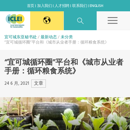
首页
加入我们
人才招聘
联系我们
ENGLISH
东亚秘书处
宜可城东亚秘书处
最新动态
未分类
“宜可城循环圈”平台和《城市从业者手册：循环粮食系统》
韩国办公室
“宜可城循环圈”平台和《城市从业者
手册：循环粮食系统》
日本办公室
文章
24 6 月, 2021
北京代表处
高雄能力建设中心
全球秘书处