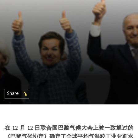
非洲秘书处
欧洲秘书处
加拿大办公室
美国办公室
墨西哥、中美洲和加勒比海区秘书处
Share
大洋洲秘书处
南美洲秘书处
在 12 月 12 日联合国巴黎气候大会上被一致通过的
南亚秘书处
《巴黎气候协定》确定了全球平均气温较工业化前水