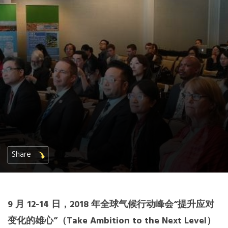
非洲秘书处
欧洲秘书处
加拿大办公室
美国办公室
墨西哥、中美洲和加勒比海区秘书处
Share
大洋洲秘书处
南美洲秘书处
9 月 12-14 日，2018 年全球气候行动峰会“提升应对
南亚秘书处
变化的雄心”（Take Ambition to the Next Level）