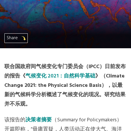
非洲秘书处
欧洲秘书处
Share
加拿大办公室
美国办公室
联合国政府间气候变化专门委员会（IPCC）日前发布
墨西哥、中美洲和加勒比海区秘书处
的报告《
气候变化 2021：自然科学基础
》（Climate
Change 2021: the Physical Science Basis），以最
大洋洲秘书处
新的气候科学分析概述了气候变化的现况。研究结果
并不乐观。
南美洲秘书处
该报告的
决策者摘要
（Summary for Policymakers）
南亚秘书处
开篇即称，“毋庸置疑，人类活动正在使大气、海洋