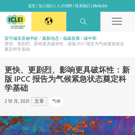
首页
加入我们
人才招聘
联系我们
ENGLISH
东亚秘书处
宜可城东亚秘书处
最新动态
低碳发展
碳中和
更快、更剧烈、影响更具破坏性：新版 IPCC 报告为气候紧急状态
奠定科学基础
韩国办公室
更快、更剧烈、影响更具破坏性：新
日本办公室
版 IPCC 报告为气候紧急状态奠定科
学基础
北京代表处
文章
2 10 月, 2021
气候
高雄能力建设中心
全球秘书处