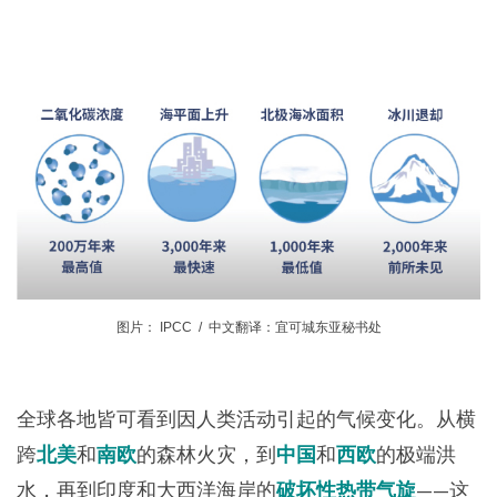
图片： IPCC / 中文翻译：宜可城东亚秘书处
全球各地皆可看到因人类活动引起的气候变化。从横
跨
北美
和
南欧
的森林火灾，到
中国
和
西欧
的极端洪
水，再到印度和大西洋海岸的
破坏性热带气旋
——这