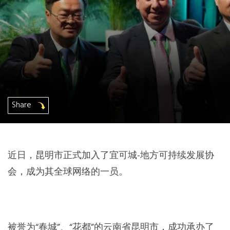
非洲秘书处
欧洲秘书处
加拿大办公室
美国办公室
Share
墨西哥、中美洲和加勒比海区秘书处
近日，昆明市正式加入了宜可城-地方可持续发展协
大洋洲秘书处
会，成为其全球网络的一员。
南美洲秘书处
南亚秘书处
被誉为“春城”、“花都”的云南省昆明市，成功承办了