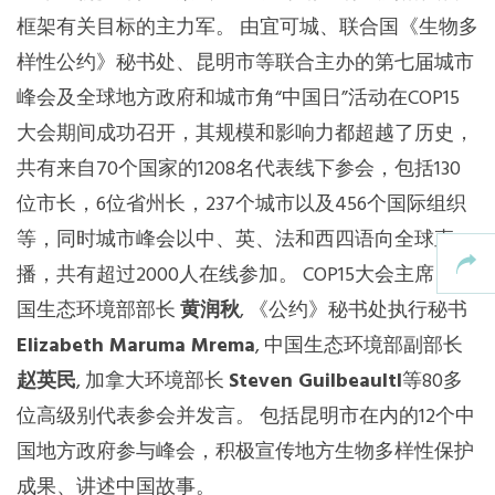
框架有关目标的主力军。 由宜可城、联合国《生物多
样性公约》秘书处、昆明市等联合主办的第七届城市
峰会及全球地方政府和城市角“中国日”活动在COP15
大会期间成功召开，其规模和影响力都超越了历史，
共有来自70个国家的1208名代表线下参会，包括130
位市长，6位省州长，237个城市以及456个国际组织
等，同时城市峰会以中、英、法和西四语向全球直
播，共有超过2000人在线参加。 COP15大会主席、中
国生态环境部部长
黄润秋
, 《公约》秘书处执行秘书
Elizabeth Maruma Mrema
, 中国生态环境部副部长
赵英民
, 加拿大环境部长
Steven Guilbeaultl
等80多
位高级别代表参会并发言。 包括昆明市在内的12个中
国地方政府参与峰会，积极宣传地方生物多样性保护
成果、讲述中国故事。