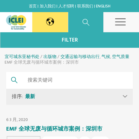
首页
加入我们
人才招聘
联系我们
ENGLISH
东亚秘书处
FILTER
宜可城东亚秘书处
韩国办公室
出版物
交通运输与移动出行
,
气候
,
空气质量
EMF 全球无废与循环城市案例：深圳市
日本办公室
北京代表处
DOWNLOAD
排序:
最新
高雄能力建设中心
6 3 月, 2020
全球秘书处
EMF 全球无废与循环城市案例：深圳市