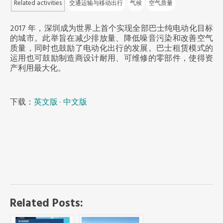
Related activities
交通运输与移动出行
气候
空气质量
非洲秘书处
2017 年，深圳成为世界上首个实现全部巴士纯电动化目标
的城市。此举旨在减少排放量、降低噪音污染和改善空气
欧洲秘书处
质量，同时也鼓励了电动化出行的发展。巴士租赁模式的
运用也可鼓励制造商设计耐用、可维修的零部件，使得资
加拿大办公室
产利用最大化。
美国办公室
下载：
英文版
·
中文版
墨西哥、中美洲和加勒比海区秘书处
大洋洲秘书处
南美洲秘书处
Related Posts:
南亚秘书处