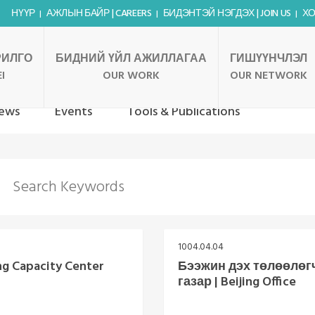
НҮҮР
АЖЛЫН БАЙР | CAREERS
БИДЭНТЭЙ НЭГДЭХ | JOIN US
ХО
РИЛГО
БИДНИЙ ҮЙЛ АЖИЛЛАГАА
ГИШҮҮНЧЛЭЛ
I
OUR WORK
OUR NETWORK
ews
Events
Tools & Publications
1004.04.04
g Capacity Center
Бээжин дэх төлөөлөг
газар | Beijing Office