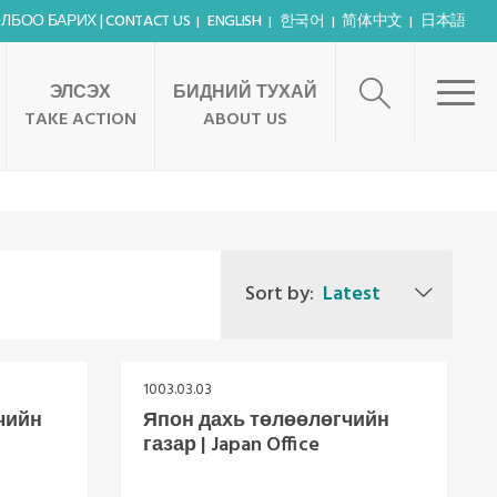
ЛБОО БАРИХ | CONTACT US
ENGLISH
한국어
简体中文
日本語
ЭЛСЭХ
БИДНИЙ ТУХАЙ
TAKE ACTION
ABOUT US
Sort by:
Latest
1003.03.03
чийн
Япон дахь төлөөлөгчийн
газар | Japan Office