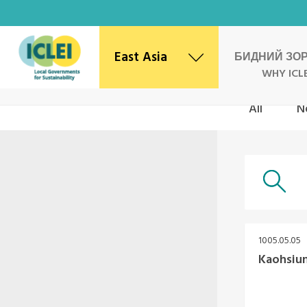
East Asia
БИДНИЙ ЗО
WHY ICLE
All
N
East Asia Secretariat
Korea Office
Japan Office
Beijing Office
Kaohsiung Capacity Center
World Secretariat
Africa Secretariat
1005.05.05
European Secretariat
Kaohsiun
Canada Office
USA Office
Mexico, Central America & the Caribbean
Secretariat