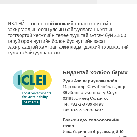
ИКЛЭЙ– Тогтвортой хөгжлийн төлөөх нутгийн
захиргаадын олон улсын байгууллага нь хотын
тогтвортой хөгжлийн төлөө тууштай зүтгэж буй 2,500
гаруй орон нутгийн болон бүс нутгийн засаг
захиргаадтай хамтран ажилладаг дэлхийн хэмжээний
сүлжээ байгууллага юм.
Бидэнтэй холбоо барих
Зүүн Ази хариуцсан алба
14-р давхар, Сөүл Глобал Центр
38 Жонгно, Жонгно-гү, Сөүл,
03188, Өмнөд Солонгос
Tel.
+82-2-3789-0498
Fax
+82-2-3789-0497
Бээжин дэх төлөөлөгчийн
газар
Инкэ барилгын 6-р давхар, 8-10