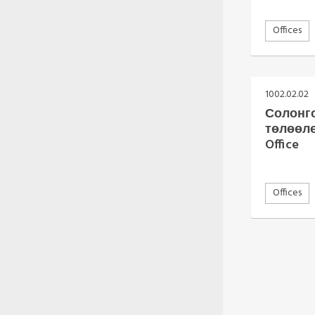
Oceania Secretariat
Offices
South America Secretariat
South Asia Secretariat
Southeast Asia Secretariat
Brussels Office
1002.02.02
South Asia
Солонг
төлөөлө
Office
Offices