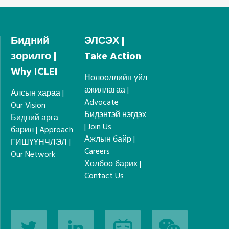
Бидний
ЭЛСЭХ |
зорилго |
Take Action
Why ICLEI
Нөлөөллийн үйл
ажиллагаа |
Алсын хараа |
Advocate
Our Vision
Бидэнтэй нэгдэх
Бидний арга
| Join Us
барил | Approach
Ажлын байр |
ГИШҮҮНЧЛЭЛ |
Careers
Our Network
Холбоо барих |
Contact Us