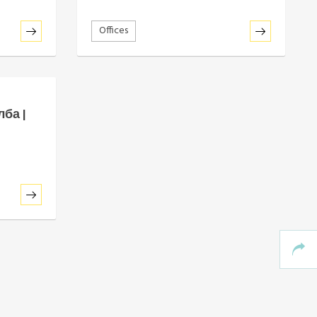
Offices
ба |