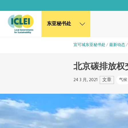
东亚秘书处
东亚秘书处
宜可城东亚秘书处
最新动态
韩国办公室
日本办公室
北京碳排放权
北京代表处
高雄能力建设中心
全球秘书处
文章
24 3 月, 2021
气候
非洲秘书处
欧洲秘书处
加拿大办公室
美国办公室
墨西哥、中美洲和加勒比海区秘书处
大洋洲秘书处