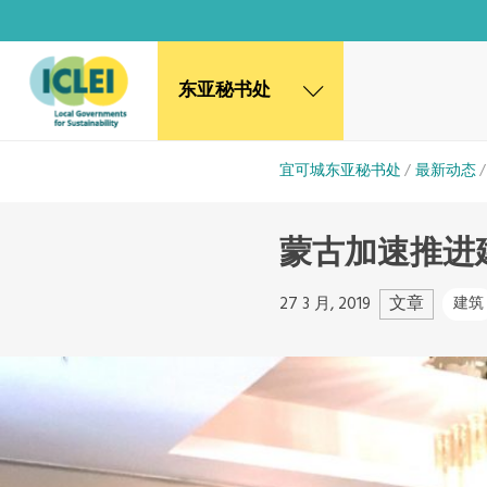
东亚秘书处
东亚秘书处
宜可城东亚秘书处
最新动态
韩国办公室
日本办公室
蒙古加速推进
北京代表处
高雄能力建设中心
全球秘书处
文章
27 3 月, 2019
建筑
非洲秘书处
欧洲秘书处
加拿大办公室
美国办公室
墨西哥、中美洲和加勒比海区秘书处
大洋洲秘书处