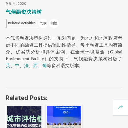
9 9 月, 2020
东南亚秘书处
气候融资决策树
Related activities
气候
韧性
本气候融资决策树通过一系列问题，为地方和地区政府考
虑不同的融资工具提供辅助性指导。每个融资工具均有简
介、优劣势分析和具体案例。在全球环境基金（Global
Environment Facility）的支持下，气候融资决策树出版了
英
、
中
、
法
、
西
、
葡
等多种语文版本。
Related Posts: