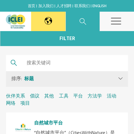
首页
加入我们
人才招聘
联系我们
ENGLISH
东亚秘书处
FILTER
韩国办公室
日本办公室
排序:
标题
北京代表处
伙伴关系
倡议
其他
工具
平台
方法学
活动
网络
项目
高雄能力建设中心
自然城市平台
全球秘书处
“自然城市平台”（CitiesWithNature）是