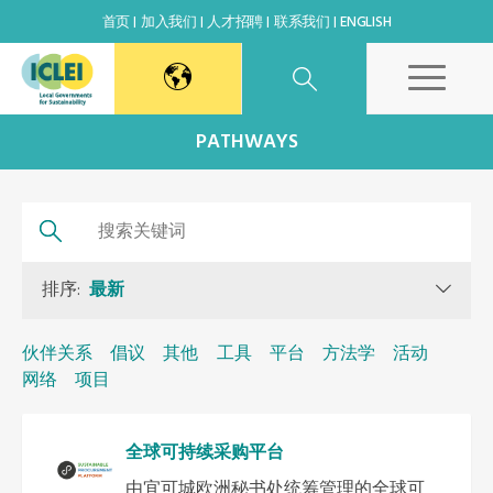
首页
加入我们
人才招聘
联系我们
ENGLISH
东亚秘书处
PATHWAYS
韩国办公室
日本办公室
排序:
最新
北京代表处
伙伴关系
倡议
其他
工具
平台
方法学
活动
网络
项目
高雄能力建设中心
全球可持续采购平台
全球秘书处
由宜可城欧洲秘书处统筹管理的全球可