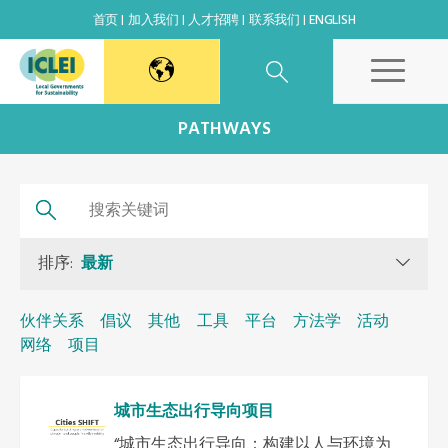
首页
加入我们
人才招聘
联系我们
ENGLISH
东亚秘书处
PATHWAYS
韩国办公室
日本办公室
排序:
最新
北京代表处
伙伴关系
倡议
其他
工具
平台
方法学
活动
网络
项目
高雄能力建设中心
城市生态出行导向项目
全球秘书处
“城市生态出行导向：构建以人与环境为