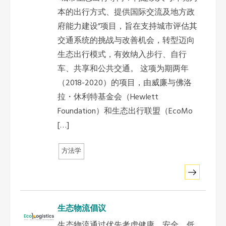
非洲秘书处
本的出行方式、提供国际交流及地方政
府能力建设”项目，旨在支持城市评估其
欧洲秘书处
交通系统的挑战与改善机会，转型迈向
生态出行模式，有效纳入步行、自行
加拿大办公室
车、共享和公共交通。 这项为期两年
（2018-2020）的项目，由威廉与佛洛
美国办公室
拉・休利特基金会（Hewlett
Foundation）和生态出行联盟（EcoMo
[…]
墨西哥、中美洲和加勒比海区秘书处
方法学
大洋洲秘书处
南美洲秘书处
生态物流倡议
南亚秘书处
生态物流通过优先考虑健康、安全、低