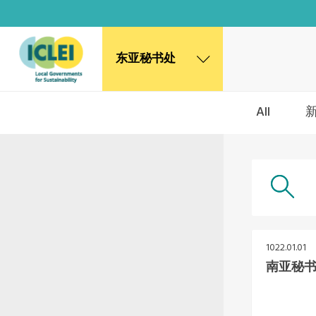
东亚秘书处
东亚秘书处
All
韩国办公室
日本办公室
北京代表处
高雄能力建设中心
全球秘书处
非洲秘书处
欧洲秘书处
1022.01.01
加拿大办公室
南亚秘
美国办公室
墨西哥、中美洲和加勒比海区秘书处
大洋洲秘书处