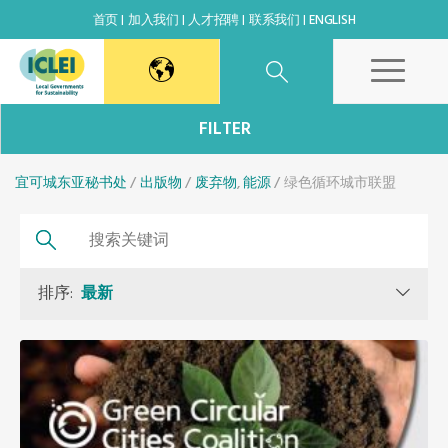
首页
加入我们
人才招聘
联系我们
ENGLISH
东亚秘书处
FILTER
宜可城东亚秘书处
韩国办公室
出版物
废弃物
,
能源
绿色循环城市联盟
日本办公室
排序:
最新
北京代表处
高雄能力建设中心
全球秘书处