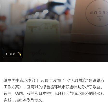
非洲秘书处
欧洲秘书处
加拿大办公室
美国办公室
Share
墨西哥、中美洲和加勒比海区秘书处
大洋洲秘书处
继中国生态环境部于 2019 年发布了《“无废城市”建设试点
南美洲秘书处
工作方案》，宜可城的绿色循环城市联盟特别分析了欧盟、
荷兰、德国、芬兰和日本推行无废社会与循环经济的经验和
实践，推出本系列专文。
南亚秘书处