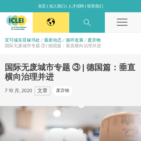
首页
加入我们
人才招聘
联系我们
东亚秘书处
宜可城东亚秘书处
最新动态
循环发展
废弃物
国际无废城市专题 ③ | 德国篇：垂直横向治理并进
韩国办公室
国际无废城市专题 ③ | 德国篇：垂直
横向治理并进
日本办公室
文章
7 10 月, 2020
废弃物
北京代表处
高雄能力建设中心
全球秘书处