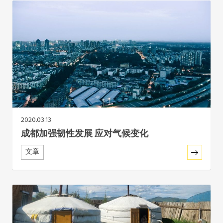
非洲秘书处
欧洲秘书处
加拿大办公室
美国办公室
2020.03.13
墨西哥、中美洲和加勒比海区秘书处
成都加强韧性发展 应对气候变化
大洋洲秘书处
文章
南美洲秘书处
南亚秘书处