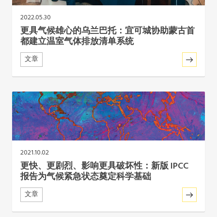
东南亚秘书处
2022.05.30
更具气候雄心的乌兰巴托：宜可城协助蒙古首
都建立温室气体排放清单系统
文章
2021.10.02
更快、更剧烈、影响更具破坏性：新版 IPCC
报告为气候紧急状态奠定科学基础
文章