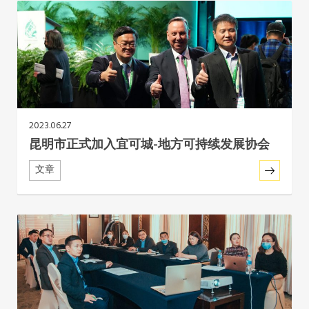
非洲秘书处
欧洲秘书处
加拿大办公室
2023.06.27
美国办公室
昆明市正式加入宜可城-地方可持续发展协会
文章
墨西哥、中美洲和加勒比海区秘书处
大洋洲秘书处
南美洲秘书处
南亚秘书处